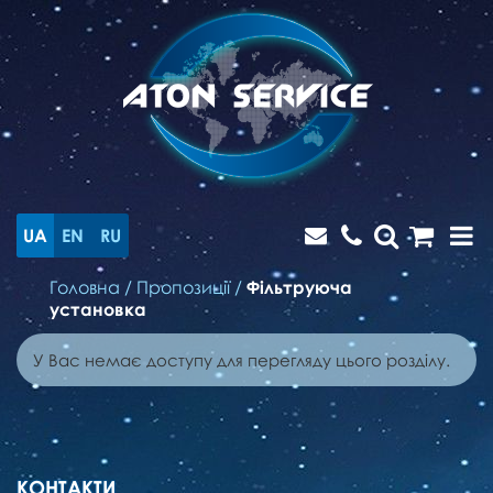
UA
EN
RU
Головна
/
Пропозиції
/
Фільтруюча
установка
У Вас немає доступу для перегляду цього розділу.
КОНТАКТИ