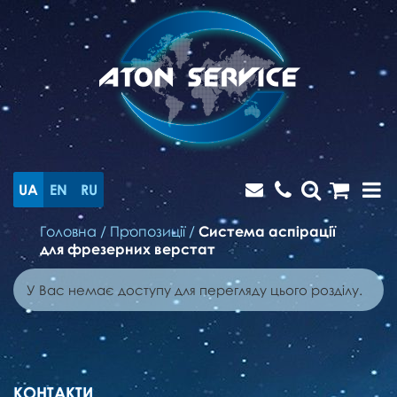
UA
EN
RU
Головна
/
Пропозиції
/
Система аспірації
для фрезерних верстат
У Вас немає доступу для перегляду цього розділу.
КОНТАКТИ