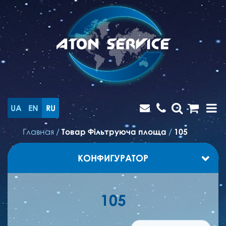
UA
EN
RU
Главная
/
Товар Фільтруюча площа
/
105
КОНФИГУРАТОР
105