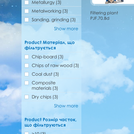
Metallurgy
(3)
Metalworking
(3)
Filtering plant
PJF.70.Bd
Sanding, grinding
(3)
Show more
Product Матеріал, що
фільтрується
Chip-board
(3)
Chips of raw wood
(3)
Coal dust
(3)
Composite
materials
(3)
Dry chips
(3)
Show more
Product Розмір часток,
що фільтруються
>10
(3)