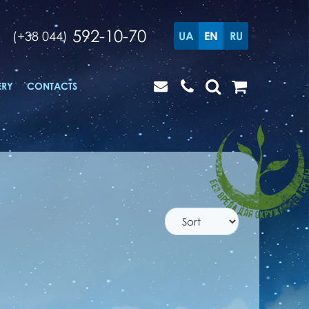
592-10-70
(+38 044)
UA
EN
RU
ERY
CONTACTS