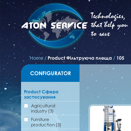
Technologies,
that help you
to save
Home
/
Product Фільтруюча площа
/
105
CONFIGURATOR
Product Сфера
застосування
Agricultural
industry
(3)
Furniture
production
(3)