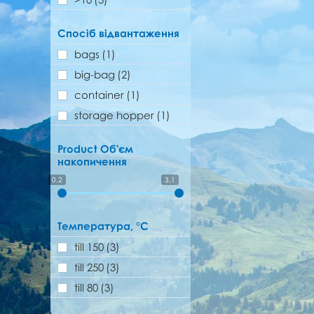
Спосіб відвантаження
bags
(1)
big-bag
(2)
container
(1)
storage hopper
(1)
Product Об'єм
накопичення
0.2
3.1
Температура, °C
till 150
(3)
till 250
(3)
till 80
(3)