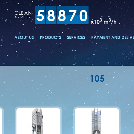
5
8
8
7
0
CLEAN
AIR METER
3
3
x10
m
/h
ABOUT US
PRODUCTS
SERVICES
PAYMENT AND DELIV
105