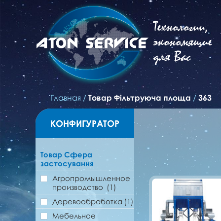
Технологии,
экономящие
для Вас
Главная
/
Товар Фільтруюча площа
/
363
КОНФИГУРАТОР
Товар Сфера
застосування
Агропромышленное
производство
(1)
Деревообработка
(1)
Мебельное