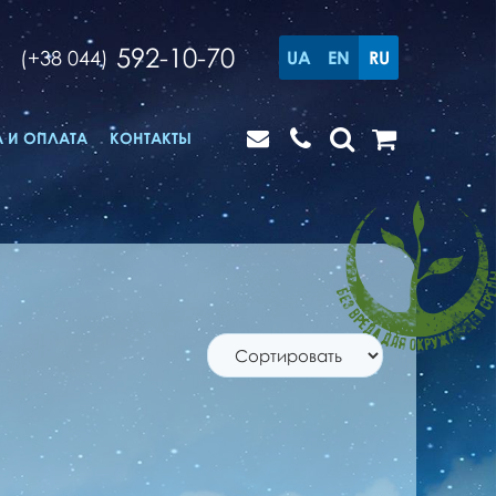
592-10-70
(+38 044)
UA
EN
RU
 И ОПЛАТА
КОНТАКТЫ