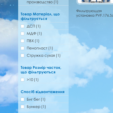
производство
(1)
Фильтрующая
Товар Матеріал, що
установка PVF.176.S
фільтрується
ДСП
(1)
МДФ
(1)
ПВХ
(1)
Пенопласт
(1)
Стружка сухая
(1)
Товар Розмір часток,
що фільтруються
>10
(1)
Спосіб відвантаження
Биг бег
(1)
Бункер
(1)