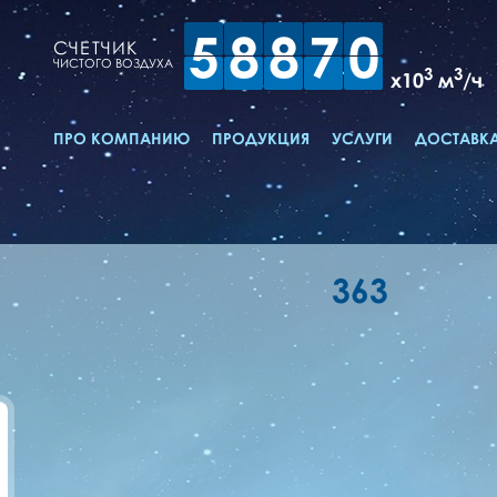
5
8
8
7
0
СЧЕТЧИК
ЧИСТОГО ВОЗДУХА
3
3
x10
м
/ч
ПРО КОМПАНИЮ
ПРОДУКЦИЯ
УСЛУГИ
ДОСТАВКА
363