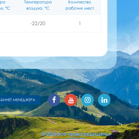
ура
Температура
Количество
я, °C
воздуха, °C
рабочих мест
-22/20
1
АБИНЕТ МЕНЕДЖЕРА
© 2026 Все права защищены.