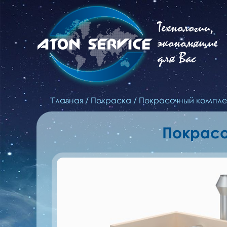
Технологии,
экономящие
для Вас
Главная
/
Покраска
/
Покрасочный компле
Покрасо