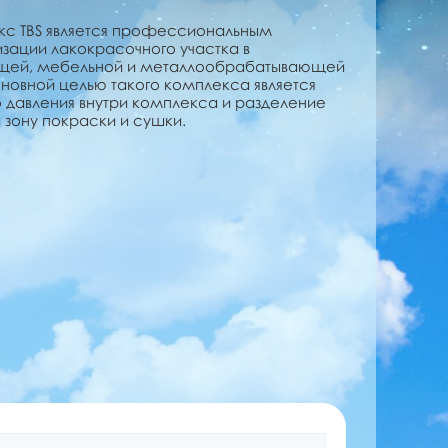
с TBS является профессиональным
зации лакокрасочного участка в
щей, мебельной и металлообрабатывающей
овной целью такого комплекса является
о давления внутри комплекса и разделение
 зону покраски и сушки.