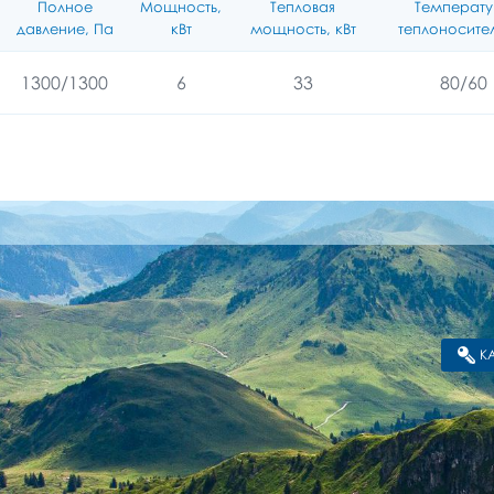
Полное
Мощность,
Тепловая
Температ
давление, Па
кВт
мощность, кВт
теплоносител
1300/1300
6
33
80/60
К