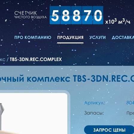
5
8
8
7
0
СЧЕТЧИК
ЧИСТОГО ВОЗДУХА
3
3
x10
м
/ч
ПРО КОМПАНИЮ
ПРОДУКЦИЯ
УСЛУГИ
ДОСТАВКА
кс
/
TBS-3DN.REC.COMPLEX
чный комплекс TBS-3DN.REC
Артикул:
80
Запасы:
Пр
ЗАПРОС ЦЕНЫ