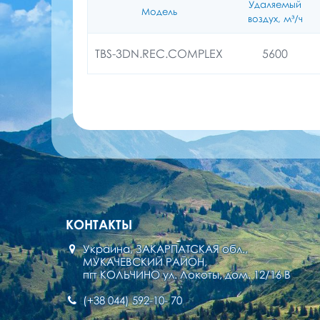
Удаляемый
Модель
воздух, м³/ч
TBS-3DN.REC.COMPLEX
5600
КОНТАКТЫ
Украина, ЗАКАРПАТСКАЯ обл.,
МУКАЧЕВСКИЙ РАЙОН,
пгт КОЛЬЧИНО ул. Локоты, дом. 12/16 В
(+38 044) 592-10- 70