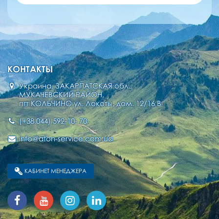
КОНТАКТЫ
Украина, ЗАКАРПАТСКАЯ обл.,
МУКАЧЕВСКИЙ РАЙОН,
пгт КОЛЬЧИНО ул. Локоты, дом. 12/16 В
(+38 044) 592-10- 70
info@aton-service.com.ua
КАБИНЕТ МЕНЕДЖЕРА