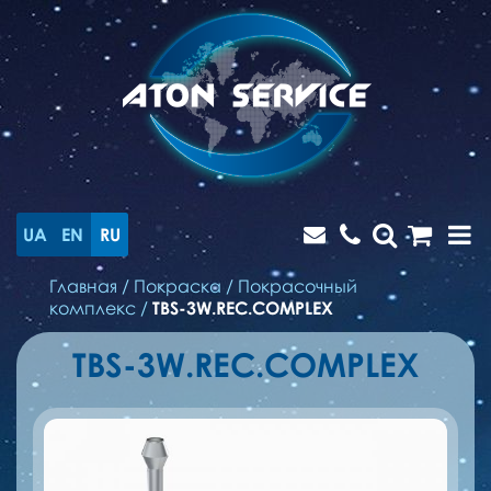
UA
EN
RU
Главная
/
Покраска
/
Покрасочный
комплекс
/
TBS-3W.REC.COMPLEX
TBS-3W.REC.COMPLEX