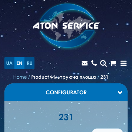
UA
EN
RU
Home
/
Product Фільтруюча площа
/
231
CONFIGURATOR
231