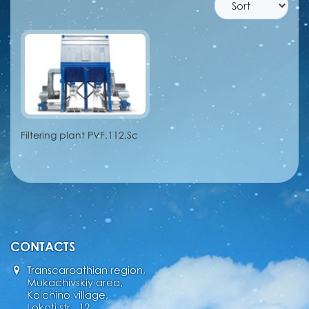
Filtering plant PVF.112.Sc
CONTACTS
Transcarpathian region,
Mukachivskiy area,
Kolchino village,
Lokoti str., 12