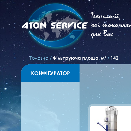
Технології,
які економля
для Вас
Головна
/
Фільтруюча площа, м²
/
142
КОНФІГУРАТОР