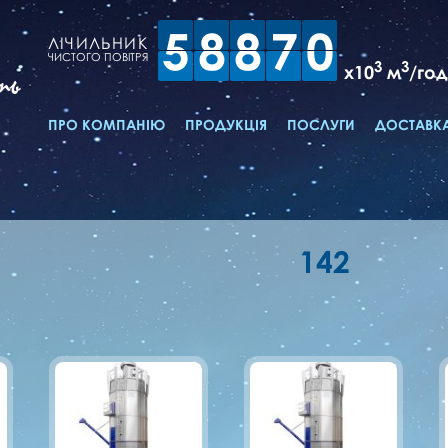
5
8
8
7
0
ЛІЧИЛЬНИК
ЧИСТОГО ПОВІТРЯ
3
3
x10
м
/год
ть
ПРО КОМПАНІЮ
ПРОДУКЦІЯ
ПОСЛУГИ
ДОСТАВКА
142