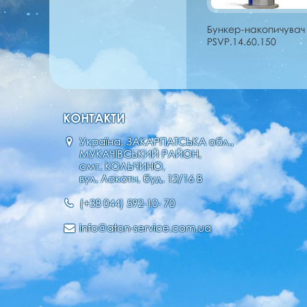
Бункер-накопичувач
PSVP.14.60.150
КОНТАКТИ
Україна, ЗАКАРПАТСЬКА обл.,
МУКАЧІВСЬКИЙ РАЙОН,
смт. КОЛЬЧИНО,
вул. Локоти, буд. 12/16 В
(+38 044) 592-10- 70
info@aton-service.com.ua