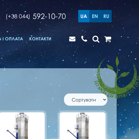
592-10-70
(+38 044)
UA
EN
RU
 І ОПЛАТА
КОНТАКТИ