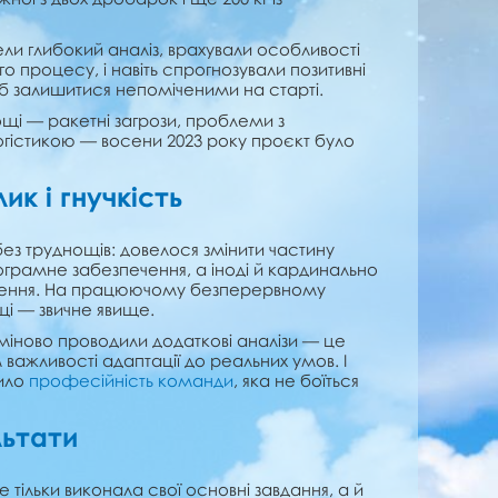
ели глибокий аналіз, врахували особливості
о процесу, і навіть спрогнозували позитивні
и б залишитися непоміченими на старті.
щі — ракетні загрози, проблеми з
огістикою — восени 2023 року проєкт було
ик і гнучкість
без труднощів: довелося змінити частину
ограмне забезпечення, а іноді й кардинально
ішення. На працюючому безперервному
щі — звичне явище.
рміново проводили додаткові аналізи — це
ажливості адаптації до реальних умов. І
дило
професійність команди
, яка не боїться
ьтати
 тільки виконала свої основні завдання, а й