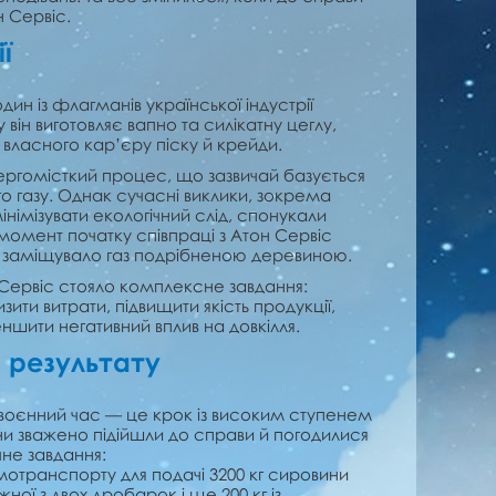
 Сервіс.
ї
н із флагманів української індустрії
у він виготовляє вапно та силікатну цеглу,
власного кар’єру піску й крейди.
ргомісткий процес, що зазвичай базується
 газу. Однак сучасні виклики, зокрема
інімізувати екологічний слід, спонукали
момент початку співпраці з Атон Сервіс
 заміщувало газ подрібненою деревиною.
ервіс стояло комплексне завдання:
зити витрати, підвищити якість продукції,
ншити негативний вплив на довкілля.
і результату
у воєнний час — це крок із високим ступенем
ни зважено підійшли до справи й погодилися
чне завдання:
отранспорту для подачі 3200 кг сировини
ної з двох дробарок і ще 200 кг із