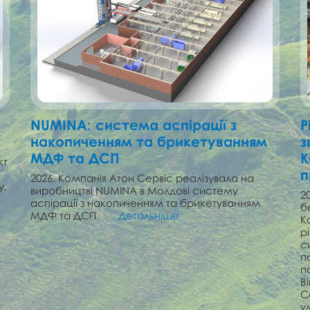
NUMINA: cистема аспірації з
Р
накопиченням та брикетуванням
з
МДФ та ДСП
К
кт
п
2026. Компанія Атон Сервіс реалізувала на
у.
виробництві NUMINA в Молдові cистему
2
аспірації з накопиченням та брикетуванням
б
МДФ та ДСП.
Детальніше
К
р
с
п
п
В
С
у