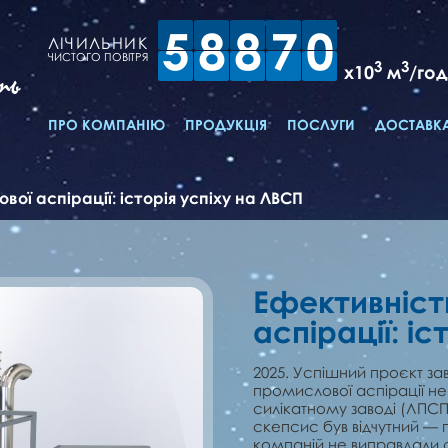
5
8
8
7
0
ЛІЧИЛЬНИК
ЧИСТОГО ПОВІТРЯ
3
3
x10
м
/год
ть
ПРО КОМПАНІЮ
ПРОДУКЦІЯ
ПОСЛУГИ
ДОСТАВКА
ої аспірації: історія успіху на ЛВСП
Ефективніст
аспірації: іс
2025. Успішний проєкт за
промислової аспірації н
силікатному заводі (ЛПСП
скепсис був відчутний — 
компаній не виправдали с