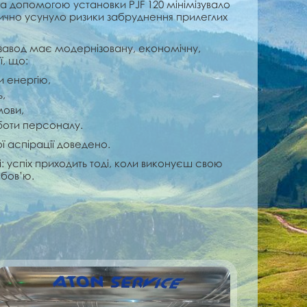
а допомогою установки PJF 120 мінімізувало
ично усунуло ризики забруднення прилеглих
авод має модернізовану, економічну,
ї, що:
 енергію,
,
мови,
оти персоналу.
 аспірації доведено.
: успіх приходить тоді, коли виконуєш свою
юбов’ю.