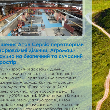
ішення Атон Сервіс перетворили
варювальні дільниці Агромаш-
алина на безпечний та сучасний
ростір
025. Як зробити зварювальні дільниці
езпечними, не зупиняючи виробництво?
оманда Атон Сервіс знайшла ефективне
ішення для Агромаш-Калина — сучасну
истему аспірації, яка всього за 24 дні
овністю змінила умови роботи в цеху. На
очатку 2025 компанія ТОВ «Агромаш-Калина» з
інниччини звернулася до фахівців Атон
ервіс із конкретним запитом — покращити
мови праці у цеху металообробки №1. Під […]