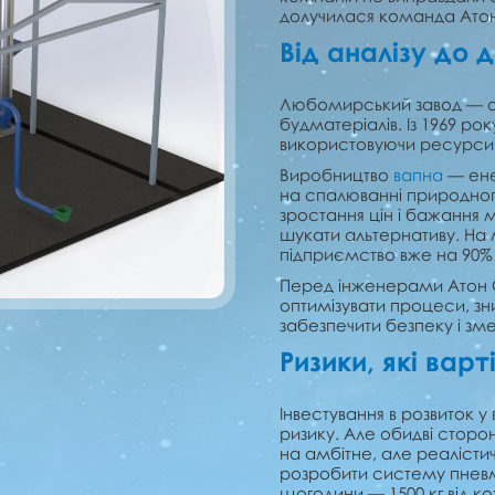
долучилася команда Атон
Від аналізу до ді
Любомирський завод — оди
будматеріалів. Із 1969 рок
використовуючи ресурси 
Виробництво
вапна
— ене
на спалюванні природного
зростання цін і бажання м
шукати альтернативу. На 
підприємство вже на 90%
Перед інженерами Атон С
оптимізувати процеси, зни
забезпечити безпеку і зме
Ризики, які варт
Інвестування в розвиток 
ризику. Але обидві сторо
на амбітне, але реалісти
розробити систему пневм
щогодини — 1500 кг від кож