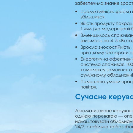
забезпечила значне зрос
Продуктивність зросла н
збільшився.
Якість продукту покра
1 мм (до модернізації 
Зменшилось споживанн
знизилось на 4–5 кВт/г
Зросла зносостійкість: 
при цьому без втрати п
Енергетична ефективн
система споживає 1000 
комплексу замовник о
суміжному обладнанні
Поліпшено умови праці:
повітря.
Сучасне керув
Автоматизоване керуван
однією перевагою — опе
налаштовувати обладнанн
24/7, стабільно та без збої