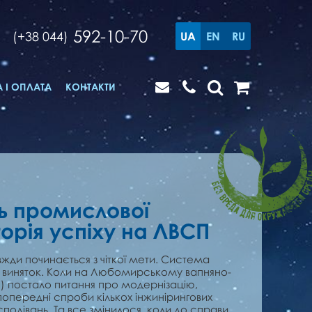
592-10-70
(+38 044)
UA
EN
RU
 І ОПЛАТА
КОНТАКТИ
ь промислової
торія успіху на ЛВСП
вжди починається з чіткої мети. Система
е виняток. Коли на Любомирському вапняно-
) постало питання про модернізацію,
попередні спроби кількох інжинірингових
подівань. Та все змінилося, коли до справи