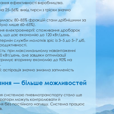
тання ефективності виробництва.
а 25–56%: вихід тирси з тріски значно
щилась: 80–85% фракцій стали дрібнішими за
було лише 60–65%).
я електроенергії: споживання дробарок
од, що дає економію до 120 кВт/день.
термін служби молотків зріс із 3–5 до 5–7 діб,
родуктивності.
ість: при максимальному навантаженні
кВт/день, але завдяки оптимізації
тримує вторинну економію до 90% на
.
 аспірація значно знизила запиленість
ання — більше можливостей
ня системою пневмотранспорту стало ще
ратори можуть контролювати й
я без постійного нагляду. Система працює
в.