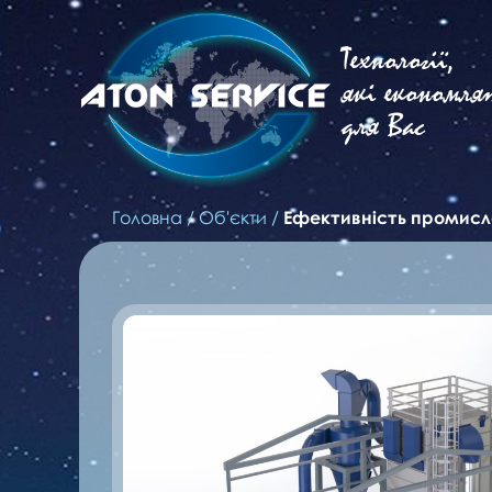
Технології,
які економля
для Вас
Головна
/
Об'єкти
/
Ефективність промислов