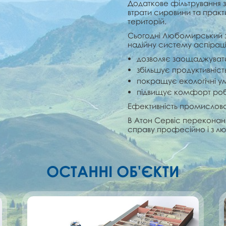
Додаткове фільтрування з
втрати сировини та практ
територій.
Сьогодні Любомирський з
надійну систему аспіраці
дозволяє заощаджувати
збільшує продуктивність
покращує екологічні у
підвищує комфорт роб
Ефективність промислової
В Атон Сервіс переконані
справу професійно і з л
ОСТАННІ ОБ'ЄКТИ