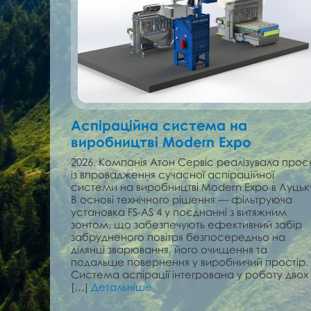
Аспіраційна система на
виробництві Modern Expo
2026. Компанія Атон Сервіс реалізувала проє
із впровадження сучасної аспіраційної
системи на виробництві Modern Expo в Луцьк
В основі технічного рішення — фільтруюча
установка FS-AS 4 у поєднанні з витяжним
зонтом, що забезпечують ефективний забір
забрудненого повітря безпосередньо на
ділянці зварювання, його очищення та
подальше повернення у виробничий простір.
Система аспірації інтегрована у роботу двох
[…]
Детальніше