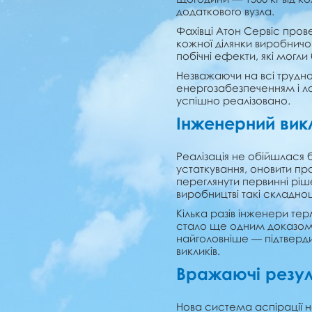
додаткового вузла.
Фахівці Атон Сервіс пров
кожної ділянки виробничог
побічні ефекти, які могл
Незважаючи на всі трудно
енергозабезпеченням і л
успішно реалізовано.
Інженерний викл
Реалізація не обійшлася 
устаткування, оновити пр
переглянути первинні р
виробництві такі складно
Кілька разів інженери те
стало ще одним доказом в
найголовніше — підтвер
викликів.
Вражаючі резул
Нова система аспірації не