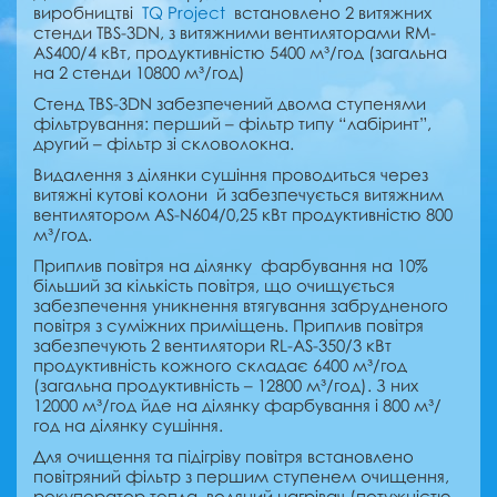
виробництві
TQ Project
встановлено 2 витяжних
стенди TBS-3DN, з витяжними вентиляторами RM-
AS400/4 кВт, продуктивністю 5400 м³/год (загальна
на 2 стенди 10800 м³/год)
Стенд TBS-3DN забезпечений двома ступенями
фільтрування: перший – фільтр типу “лабіринт”,
другий – фільтр зі скловолокна.
Видалення з ділянки сушіння проводиться через
витяжні кутові колони й забезпечується витяжним
вентилятором AS-N604/0,25 кВт продуктивністю 800
м³/год.
Приплив повітря на ділянку фарбування на 10%
більший за кількість повітря, що очищується
забезпечення уникнення втягування забрудненого
повітря з суміжних
приміщень.
Приплив повітря
забезпечують 2 вентилятори RL-AS-350/3 кВт
продуктивність кожного складає 6400 м³/год
(загальна продуктивність – 12800 м³/год). З них
12000 м³/год йде на ділянку фарбування і 800 м³/
год на ділянку сушіння.
Для очищення та підігріву повітря встановлено
повітряний фільтр з першим ступенем очищення,
рекуператор тепла, водяний нагрівач (потужністю