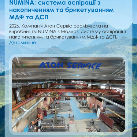
NUMINA: cистема аспірації з
накопиченням та брикетуванням
МДФ та ДСП
2026. Компанія Атон Сервіс реалізувала на
виробництві NUMINA в Молдові cистему аспірації з
накопиченням та брикетуванням МДФ та ДСП.
Детальніше