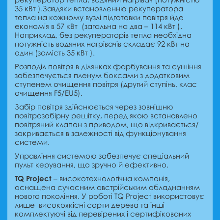
35 кВт ).
Завдяки встановленню рекуператора
тепла на кожному вузлі підготовки повітря йде
економія в 57 кВт (загальна на два – 114 кВт ).
Наприклад, без рекуператорів тепла необхідна
потужність водяних нагрівачів складає 92 кВт на
один (замість 35 кВт ).
Розподіл повітря в ділянках фарбування та сушіння
забезпечується пленум боксами з додатковим
ступенем очищення повітря (другий ступінь, клас
очищення F5/EU5).
Забір повітря здійснюється через зовнішню
повітрозабірну решітку, перед якою
встановлено
повітряний клапан з приводом, що відкривається/
закривається в залежності від функціонування
системи
.
Управління системою забезпечує спеціальний
пульт керування, що зручно й ефективно.
TQ Project
– високотехнологічна компанія,
оснащена сучасним австрійським обладнанням
нового покоління. У роботі TQ Project використовує
лише високоякісні сорти дерева та інші
комплектуючі від перевірених і сертифікованих