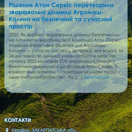
Рішення Атон Сервіс перетворили
зварювальні дільниці Агромаш-
Калина на безпечний та сучасний
простір
2025. Як зробити зварювальні дільниці безпечними,
не зупиняючи виробництво? Команда Атон Сервіс
знайшла ефективне рішення для Агромаш-
Калина — сучасну систему аспірації, яка всього за
24 дні повністю змінила умови роботи в цеху. На
початку 2025 компанія ТОВ «Агромаш-Калина» з
Вінниччини звернулася до фахівців Атон Сервіс із
конкретним запитом — покращити умови праці у
цеху металообробки №1. Під […]
Детальніше
КОНТАКТИ
Україна, ЗАКАРПАТСЬКА обл.,