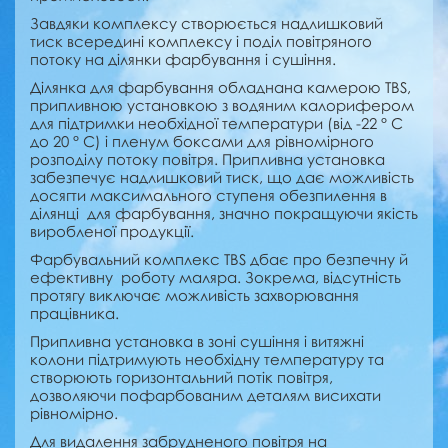
Завдяки комплексу створюється надлишковий
тиск всередині комплексу і поділ повітряного
потоку на ділянки фарбування і сушіння.
Ділянка для фарбування обладнана камерою TBS,
припливною установкою з водяним калорифером
для підтримки необхідної температури (від -22 ° С
до 20 ° С) і пленум боксами для рівномірного
розподілу потоку повітря. Припливна установка
забезпечує надлишковий тиск, що дає можливість
досягти максимального ступеня обезпилення в
ділянці для фарбування, значно покращуючи якість
виробленої продукції.
Фарбувальний комплекс TBS дбає про безпечну й
ефективну роботу маляра.
Зокрема, відсутність
протягу виключає можливість захворювання
працівника.
Припливна установка в зоні сушіння і витяжні
колони підтримують необхідну температуру та
створюють горизонтальний потік повітря,
дозволяючи пофарбованим деталям висихати
рівномірно.
Для видалення забрудненого повітря на