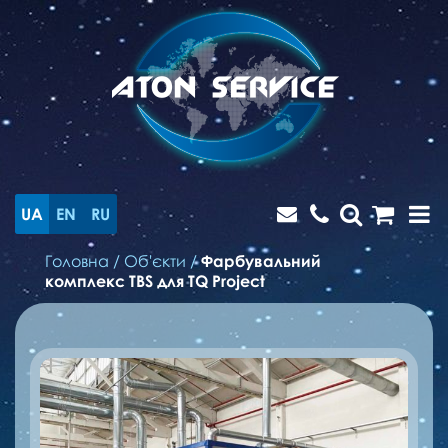
UA
EN
RU
Головна
/
Об'єкти
/
Фарбувальний
комплекс TBS для TQ Project