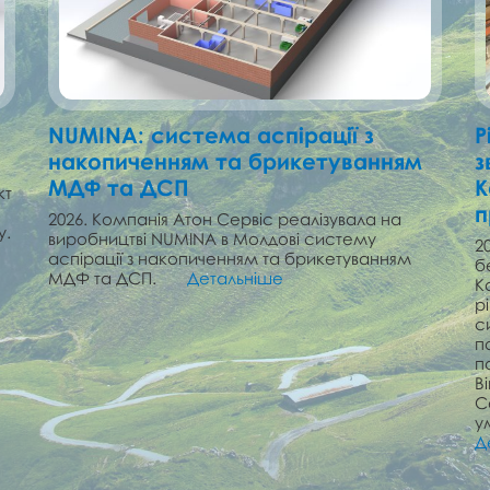
NUMINA: cистема аспірації з
Р
накопиченням та брикетуванням
з
МДФ та ДСП
К
кт
п
2026. Компанія Атон Сервіс реалізувала на
у.
виробництві NUMINA в Молдові cистему
2
аспірації з накопиченням та брикетуванням
б
МДФ та ДСП.
Детальніше
К
р
с
п
п
В
С
у
Д