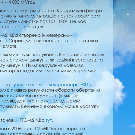
 – 4 000 м³/год.
йснює тонку фільтрацію. Картриджні фільтри
чують тонку фільтрацію повітря з розміром
. Ступінь очистки повітря 100%. Це дає
щене повітря в цех.
C-AS 4.Bd створена інженерами-
он Сервіс для очищення повітря на в цехах
риємств.
входить пульт керування. Він призначений для
іх систем і двигунів, які задіяні в установці, а
у двигунів. Пульт керування дозволяє
нтилятор за заданим алгоритмом, управляти
овано
вузол економії електроенергії ESU 4
.
воляє плавно регулювати обороти обертання
ід необхідної потужності (кількість
гнал від датчика тиску). Це дозволяє
тужність. Величина економії може досягати
становки FTC-AS 4.Bd
тут.
ена в 2006 році. ТМ «ElfDecor» першою в
тво декоративних покриттів на основі