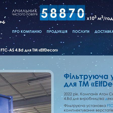
5
8
8
7
0
ЛІЧИЛЬНИК
ЧИСТОГО ПОВІТРЯ
3
3
x10
м
/год
ть
ПРО КОМПАНІЮ
ПРОДУКЦІЯ
ПОСЛУГИ
ДОСТАВКА
ТC-AS 4.Bd для ТМ «ElfDecor»
Фільтруюча 
для ТМ «ElfDe
2022 рік. Компанія Атон 
4.Bd для виробництва
д
ек
Фільтруюча установка
FТC
комплектування верстатів