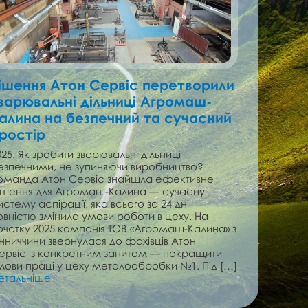
ішення Атон Сервіс перетворили
варювальні дільниці Агромаш-
алина на безпечний та сучасний
ростір
025. Як зробити зварювальні дільниці
езпечними, не зупиняючи виробництво?
оманда Атон Сервіс знайшла ефективне
ішення для Агромаш-Калина — сучасну
истему аспірації, яка всього за 24 дні
овністю змінила умови роботи в цеху. На
очатку 2025 компанія ТОВ «Агромаш-Калина» з
інниччини звернулася до фахівців Атон
ервіс із конкретним запитом — покращити
мови праці у цеху металообробки №1. Під […]
етальніше