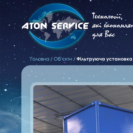
Технології,
які економля
для Вас
Головна
/
Об'єкти
/
Фільтруюча установка F