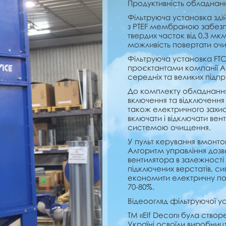
Продуктивність обладнання
Фільтруюча установка зді
з PTEF мембраною забезпе
твердих часток від 0,3 мкм
можливість повертати очи
Фільтруюча установка FТ
проєктантами компанії Ат
середніх та великих підп
До комплекту обладнання 
включення та відключення вс
також електричного захист
включати і відключати ве
системою очищення.
У пульт керування вмонт
Алгоритм управління доз
вентилятора в залежності в
підключених верстатів, си
економити електричну по
70-80%.
Відеоогляд фільтруючої у
ТМ «Elf Decor» була створ
Україні освоїли виробниц