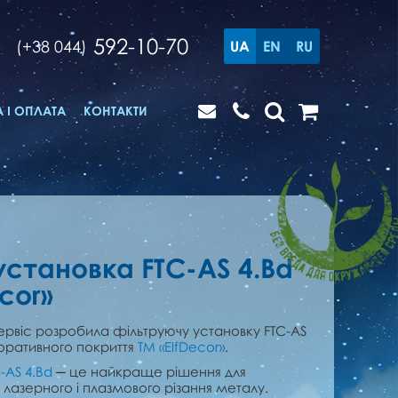
592-10-70
(+38 044)
UA
EN
RU
 І ОПЛАТА
КОНТАКТИ
установка FТC-AS 4.Bd
cor»
Сервіс розробила фільтруючу установку FТC-AS
оративного покриття
ТМ «ElfDecor»
.
-AS 4.Bd
─ це найкраще рішення для
 лазерного і плазмового різання металу.