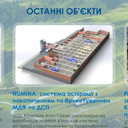
ОСТАННІ ОБ'ЄКТИ
NUMINA: cистема аспірації з
Р
накопиченням та брикетуванням
з
МДФ та ДСП
К
кт
п
2026. Компанія Атон Сервіс реалізувала на
у.
виробництві NUMINA в Молдові cистему
2
аспірації з накопиченням та брикетуванням
б