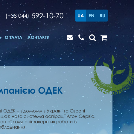
592-10-70
(+38 044)
UA
EN
RU
 І ОПЛАТА
КОНТАКТИ
омпанією ОДЕК
і ОДЕК – відомому в Україні та Європі
ює нова система аспірації Атон Сервіс.
ашої компанії завершив роботи із
обладнання.