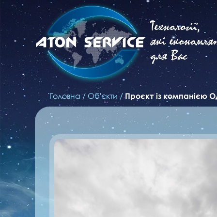
Технології,
які економля
для Вас
Головна
/
Об'єкти
/
Проєкт із компанією О