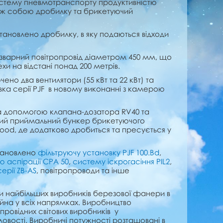
истему пневмотранспорту продуктивністю
між собою дробилку та брикетуючий
ановлено дробилку, в яку подаються відходи
варний повітропровід діаметром 450 мм, що
и на відстані понад 200 метрів.
ено два вентилятори (55 кВт та 22 кВт) та
ка серії PJF в новому виконанні з камерою
а допомогою клапана-дозатора RV40 та
ний приймальний бункер брикетуючого
ood, де додатково дробиться та пресується у
ановлено
фільтруючу установку PJF 100.Bd
,
 аспірації CPA 50
,
систему іскрогасіння PIL2
,
серії ZB-AS
, повітропроводи та інше
и найбільших виробників березової фанери в
ійна у всіх напрямках. Виробництво
овідних світових виробників у
вості. Виробничі потужності розташовані в