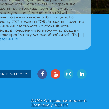
оманда Атон Сервіс знайшла ефективне
ішення для Агромаш-Калина — сучасну
истему аспірації, яка всього за 24 дні
овністю змінила умови роботи в цеху. На
очатку 2025 компанія ТОВ «Агромаш-Калина» з
інниччини звернулася до фахівців Атон
ервіс із конкретним запитом — покращити
мови праці у цеху металообробки №1. Під […]
етальніше
КАБІНЕТ МЕНЕДЖЕРА
© 2026 Усі права застережені.
Зроблено у
FRESHPR