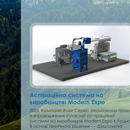
Аспіраційна система на
виробництві Modern Expo
2026. Компанія Атон Сервіс реалізувала проє
із впровадження сучасної аспіраційної
системи на виробництві Modern Expo в Луцьк
В основі технічного рішення — фільтруюча