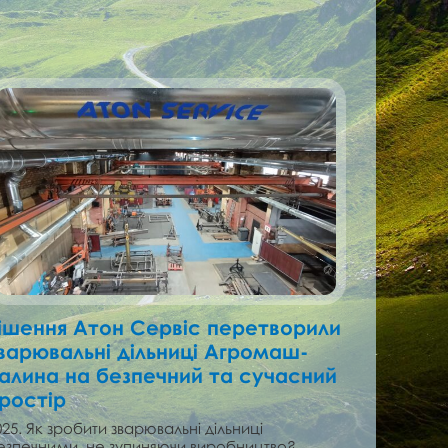
ішення Атон Сервіс перетворили
варювальні дільниці Агромаш-
алина на безпечний та сучасний
ростір
025. Як зробити зварювальні дільниці
езпечними, не зупиняючи виробництво?