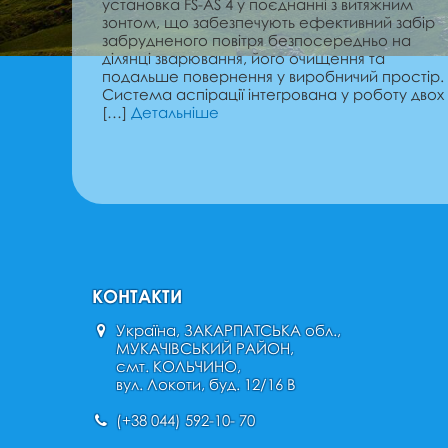
установка FS-AS 4 у поєднанні з витяжним
зонтом, що забезпечують ефективний забір
забрудненого повітря безпосередньо на
ділянці зварювання, його очищення та
подальше повернення у виробничий простір.
Система аспірації інтегрована у роботу двох
[…]
Детальніше
КОНТАКТИ
Україна, ЗАКАРПАТСЬКА обл.,
МУКАЧІВСЬКИЙ РАЙОН,
смт. КОЛЬЧИНО,
вул. Локоти, буд. 12/16 В
(+38 044) 592-10- 70