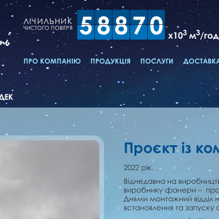
5
8
8
7
0
ЛІЧИЛЬНИК
ЧИСТОГО ПОВІТРЯ
3
3
x10
м
/год
ть
ПРО КОМПАНІЮ
ПРОДУКЦІЯ
ПОСЛУГИ
ДОСТАВКА
ДЕК
Проєкт із к
2022 рік.
Віднедавна на виробництв
виробнику фанери – прац
Днями монтажний відділ н
встановлення та запуску 