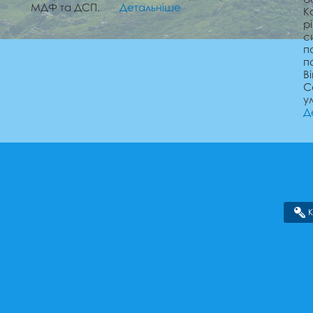
МДФ та ДСП.
Детальніше
К
р
с
п
п
В
С
у
Д