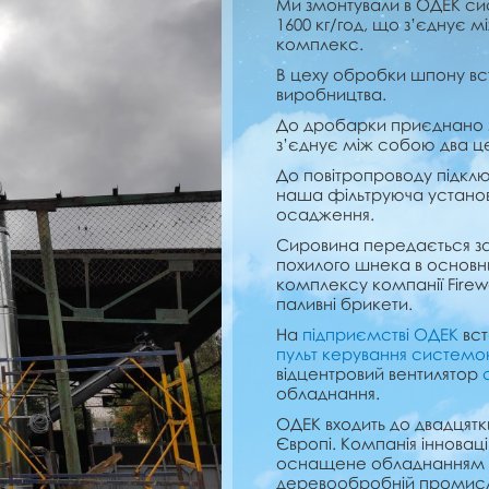
Ми змонтували в ОДЕК с
1600 кг/год, що з’єднує 
комплекс.
В цеху обробки шпону вст
виробництва.
До дробарки приєднано з
з’єднує між собою два цех
До повітропроводу підключ
наша фільтруюча установ
осадження.
Сировина передається з
похилого шнека в основ
комплексу компанії Firew
паливні брикети.
На
підприємстві ОДЕК
вст
пульт керування системою
відцентровий вентилятор
обладнання.
ОДЕК входить до двадцятк
Європі. Компанія інновац
оснащене обладнанням пр
деревообробній промисло