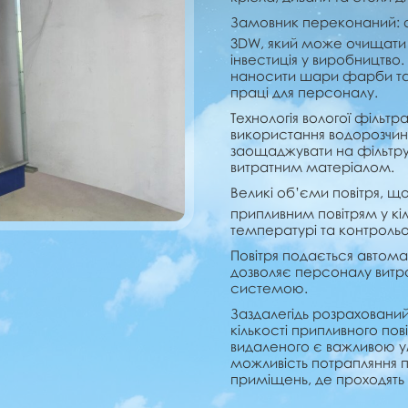
Замовник переконаний: ф
3DW, який може очищати 
інвестиція у виробництво
наносити шари фарби та 
праці для персоналу.
Технологія вологої фільт
використання водорозчин
заощаджувати на фільтру
витратним матеріалом.
Великі об’єми повітря, 
припливним повітрям у кіл
температурі та контрольо
Повітря подається автома
дозволяє персоналу витра
системою.
Заздалегідь розраховани
кількості припливного пові
видаленого є важливою 
можливість потрапляння п
приміщень, де проходять 