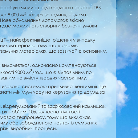
арбувальний стенд із водяною завісою TBS-
3
до 8 000 м
повітря за годину, – вдала
. Нове обладнання допомагає якісно
дає можливість створити безпечні умови
рації – найефективніше рішення у випадку
них матеріалів, тому що дозволяє
вальних матеріалах, що зазвичай є основним
що видаляється, одночасно компенсуються
3
ькості 9000 м
/год, що є відповідним по
ваним по вмісту твердих часток пилу.
тизовано системою припливної вентиляції. Це
чати мінімум часу на керування та догляд за
й, відрегульований та зафіксований надлишок
тря в об’ємі 10% відносно кількості
умовою техпроцесу, тому що виключає
илу або забрудненого повітря із суміжних
різні виробничі процеси.