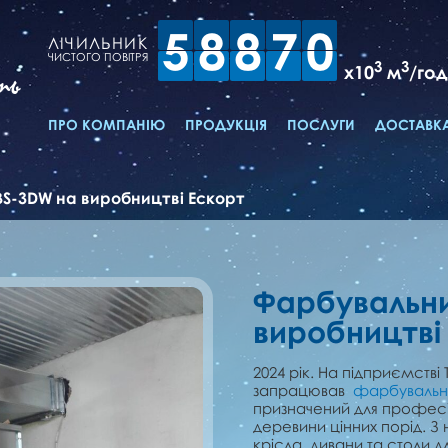
5
8
8
7
0
ЛІЧИЛЬНИК
ЧИСТОГО ПОВІТРЯ
3
3
x10
м
/год
ть
ПРО КОМПАНІЮ
ПРОДУКЦІЯ
ПОСЛУГИ
ДОСТАВКА
BS-3DW на виробництві Ескорт
Фарбувальни
виробництві
2024 рік. На підприємстві 
запрацював
фарбувальни
призначений для професій
деревини цінних порід. З 
крісла, дивани та столи д