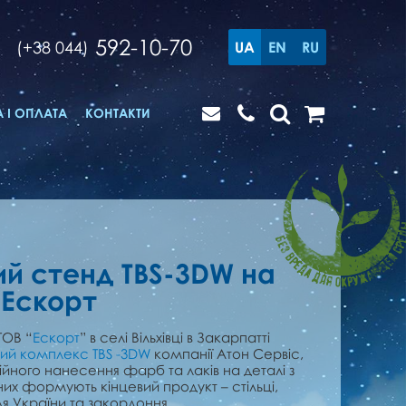
592-10-70
(+38 044)
UA
EN
RU
 І ОПЛАТА
КОНТАКТИ
й стенд TBS-3DW на
 Ескорт
ТОВ “
Ескорт
” в селі Вільхівці в Закарпатті
й комплекс TBS -3DW
компанії Атон Сервіс,
ного нанесення фарб та лаків на деталі з
них формують кінцевий продукт – стільці,
ля України та закордоння.