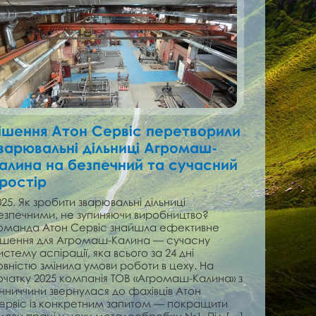
ішення Атон Сервіс перетворили
варювальні дільниці Агромаш-
алина на безпечний та сучасний
ростір
025. Як зробити зварювальні дільниці
езпечними, не зупиняючи виробництво?
оманда Атон Сервіс знайшла ефективне
ішення для Агромаш-Калина — сучасну
истему аспірації, яка всього за 24 дні
овністю змінила умови роботи в цеху. На
очатку 2025 компанія ТОВ «Агромаш-Калина» з
інниччини звернулася до фахівців Атон
ервіс із конкретним запитом — покращити
мови праці у цеху металообробки №1. Під […]