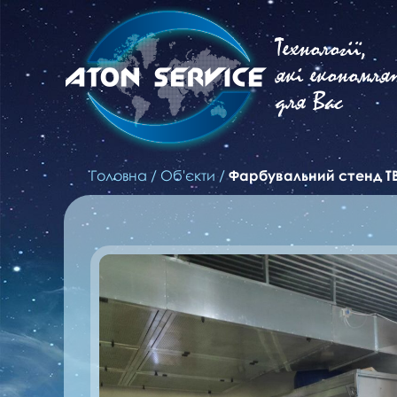
Технології,
які економля
для Вас
Головна
/
Об'єкти
/
Фарбувальний стенд T