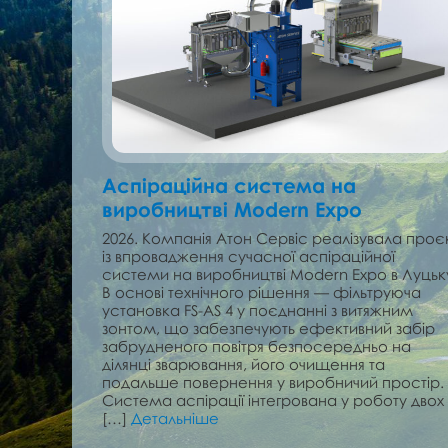
Аспіраційна система на
виробництві Modern Expo
2026. Компанія Атон Сервіс реалізувала проє
із впровадження сучасної аспіраційної
системи на виробництві Modern Expo в Луцьк
В основі технічного рішення — фільтруюча
установка FS-AS 4 у поєднанні з витяжним
зонтом, що забезпечують ефективний забір
забрудненого повітря безпосередньо на
ділянці зварювання, його очищення та
подальше повернення у виробничий простір.
Система аспірації інтегрована у роботу двох
[…]
Детальніше