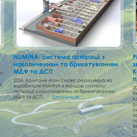
NUMINA: cистема аспірації з
Р
накопиченням та брикетуванням
з
МДФ та ДСП
К
кт
п
2026. Компанія Атон Сервіс реалізувала на
у.
виробництві NUMINA в Молдові cистему
2
аспірації з накопиченням та брикетуванням
б
МДФ та ДСП.
Детальніше
К
р
с
п
п
В
С
у